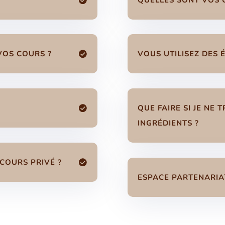
VOS COURS ?
VOUS UTILISEZ DES 
QUE FAIRE SI JE NE
INGRÉDIENTS ?
 COURS PRIVÉ ?
ESPACE PARTENARIAT