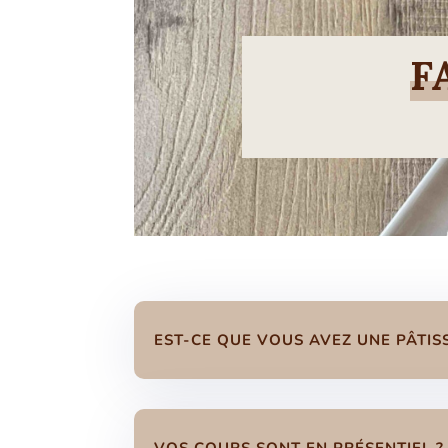
F
EST-CE QUE VOUS AVEZ UNE PÂTISS
VOS COURS SONT EN PRÉSENTIEL ?