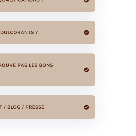
ÉDULCORANTS ?
 TROUVE PAS LES BONS
 / BLOG / PRESSE