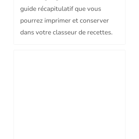
guide récapitulatif que vous
pourrez imprimer et conserver
dans votre classeur de recettes.
Faire des goûters sains et gourmands
Comment remplacer le beurre dans
les gâteaux
Faites le point sur les bonnes et
mauvaises graisses et sur le rôle
des lipides dans une alimentation
équilibrée. Puis découvrez