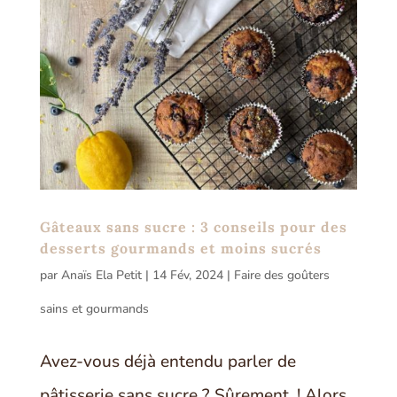
Gâteaux sans sucre : 3 conseils pour des
desserts gourmands et moins sucrés
par
Anaïs Ela Petit
|
14 Fév, 2024
|
Faire des goûters
sains et gourmands
Avez-vous déjà entendu parler de
pâtisserie sans sucre ? Sûrement. ! Alors,