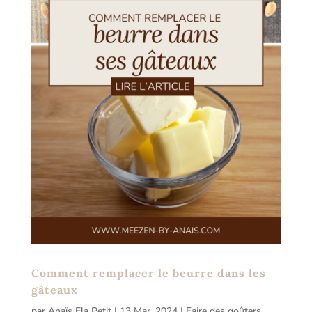
Comment remplacer le beurre dans les
gâteaux
par
Anaïs Ela Petit
|
13 Mar, 2024
|
Faire des goûters