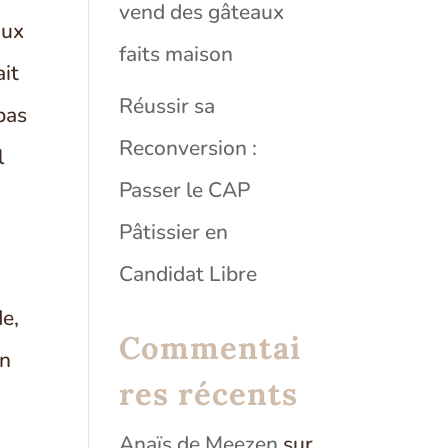
vend des gâteaux
aux
faits maison
ait
Réussir sa
pas
Reconversion :
l
Passer le CAP
Pâtissier en
Candidat Libre
de,
Commentai
en
res récents
Anaïs de Meezen
sur